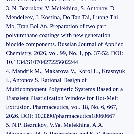
3. N. Bezrukov, V. Melekhina, S. Antonov, D.
Mendeleev, J. Kostina, Do Tan Tai, Luong Thi
Mo, Tran Boi An. Preparation of two part
polyurethane coatings with new generation
biocide components. Russian Journal of Applied
Chemistry. 2026, vol. 99, No. 1, pp. 37-52. DOI:
10.1134/S1070427225602244
4. Mandrik M., Makarova V., Korol L., Krasnyuk
I., Antonov S. Rational Design of
Multicomponent Polymeric Systems Based on a
Transient Plasticization Window for Hot-Melt
Extrusion. Pharmaceutics, vol. 18, No. 6, 667,
2026. DOI: 10.3390/pharmaceutics18060667
5. N.P. Bezrukov, V.Ya. Melekhina, A.A.
Morontsev, M. V. Bermeshev, and S. V. Antonov.