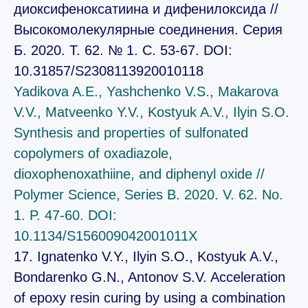
диоксифеноксатиина и дифенилоксида //
Высокомолекулярные соединения. Серия
Б. 2020. Т. 62. № 1. С. 53-67. DOI:
10.31857/S2308113920010118
Yadikova A.E., Yashchenko V.S., Makarova
V.V., Matveenko Y.V., Kostyuk A.V., Ilyin S.O.
Synthesis and properties of sulfonated
copolymers of oxadiazole,
dioxophenoxathiine, and diphenyl oxide //
Polymer Science, Series B. 2020. V. 62. No.
1. P. 47-60. DOI:
10.1134/S156009042001011X
17. Ignatenko V.Y., Ilyin S.O., Kostyuk A.V.,
Bondarenko G.N., Antonov S.V. Acceleration
of epoxy resin curing by using a combination