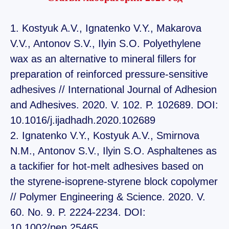
1. Kostyuk A.V., Ignatenko V.Y., Makarova
V.V., Antonov S.V., Ilyin S.O. Polyethylene
wax as an alternative to mineral fillers for
preparation of reinforced pressure-sensitive
adhesives // International Journal of Adhesion
and Adhesives. 2020. V. 102. P. 102689. DOI:
10.1016/j.ijadhadh.2020.102689
2. Ignatenko V.Y., Kostyuk A.V., Smirnova
N.M., Antonov S.V., Ilyin S.O. Asphaltenes as
a tackifier for hot‐melt adhesives based on
the styrene‐isoprene‐styrene block copolymer
// Polymer Engineering & Science. 2020. V.
60. No. 9. P. 2224-2234. DOI:
10.1002/pen.25465