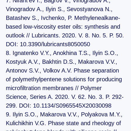
7. Nifant’ev I., Bagrov V., Vinogradov A.,
Vinogradov A., Ilyin S., Sevostyanova N.,
Batashev S., Ivchenko, P. Methylenealkane-
based low-viscosity ester oils: synthesis and
outlook // Lubricants. 2020. V. 8. No. 5. P. 50.
DOI: 10.3390/lubricants8050050
8. Ignatenko V.Y., Anokhina T.S., Ilyin S.O.,
Kostyuk A.V., Bakhtin D.S., Makarova V.V.,
Antonov S.V., Volkov A.V. Phase separation
of polymethylpentene solutions for producing
microfiltration membranes // Polymer
Science, Series A. 2020. V. 62. No. 3. P. 292-
299. DOI: 10.1134/S0965545X20030098
9. Ilyin S.O., Makarova V.V., Polyakova M.Y.,
Kulichikhin V.G. Phase state and rheology of