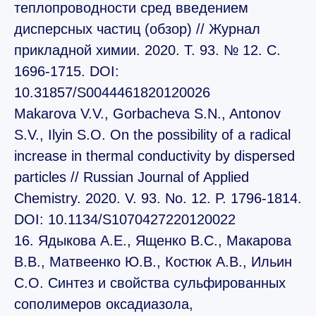
теплопроводности сред введением
дисперсных частиц (обзор) // Журнал
прикладной химии. 2020. Т. 93. № 12. С.
1696-1715. DOI:
10.31857/S0044461820120026
Makarova V.V., Gorbacheva S.N., Antonov
S.V., Ilyin S.O. On the possibility of a radical
increase in thermal conductivity by dispersed
particles // Russian Journal of Applied
Chemistry. 2020. V. 93. No. 12. P. 1796-1814.
DOI: 10.1134/S1070427220120022
16. Ядыкова А.Е., Ященко В.С., Макарова
В.В., Матвеенко Ю.В., Костюк А.В., Ильин
С.О. Синтез и свойства сульфированных
сополимеров оксадиазола,