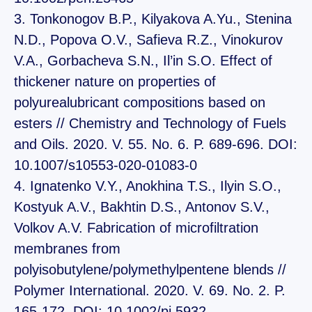
3. Tonkonogov B.P., Kilyakova A.Yu., Stenina
N.D., Popova O.V., Safieva R.Z., Vinokurov
V.A., Gorbacheva S.N., Il’in S.O. Effect of
thickener nature on properties of
polyurealubricant compositions based on
esters // Chemistry and Technology of Fuels
and Oils. 2020. V. 55. No. 6. P. 689-696. DOI:
10.1007/s10553-020-01083-0
4. Ignatenko V.Y., Anokhina T.S., Ilyin S.O.,
Kostyuk A.V., Bakhtin D.S., Antonov S.V.,
Volkov A.V. Fabrication of microfiltration
membranes from
polyisobutylene/polymethylpentene blends //
Polymer International. 2020. V. 69. No. 2. P.
165-172. DOI: 10.1002/pi.5932