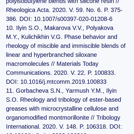
polyisobutylene blends with silicone resin //
Rheologica Acta. 2020. V. 59. No. 6. P. 375-
386. DOI: 10.1007/s00397-020-01208-6
10. Ilyin S.O., Makarova V.V., Polyakova
M.Y., Kulichikhin V.G. Phase behavior and
rheology of miscible and immiscible blends of
linear and hyperbranched siloxane
macromolecules // Materials Today
Communications. 2020. V. 22. P. 100833.
DOI: 10.1016/j.mtcomm.2019.100833
11. Gorbacheva S.N., Yarmush Y.M., Ilyin
S.O. Rheology and tribology of ester-based
greases with microcrystalline cellulose and
organomodified montmorillonite // Tribology
International. 2020. V. 148. P. 106318. DOI: